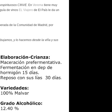
y espirituosos CINVE
. En
Verema
tiene muy
guía de vinos
EL Viajero
de El País le da un
perada de la Comunidad de Madrid, por
ibujamos, y lo hacemos desde la viña y sus