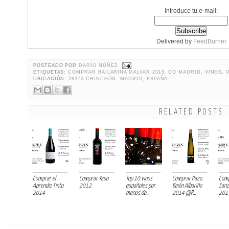
Introduce tu e-mail:
Delivered by
FeedBurner
POSTEADO POR
DARÍO NÚÑEZ
ETIQUETAS:
COMPRAR BAILARINA MALVAR 2015
,
DO MADRID
,
VINOS
,
UBICACIÓN:
28370 CHINCHÓN, MADRID, ESPAÑA
RELATED POSTS
Comprar el
Comprar Yaso
Top 10 vinos
Comprar Pazo
Comp
Aprendiz Tinto
2012
españoles por
Baión Albariño
Sanz
2014
menos de...
2014 @P...
2015