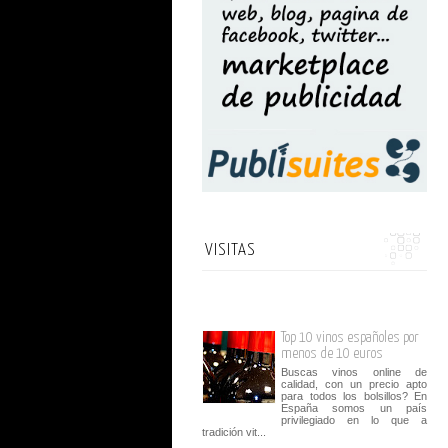
VISITAS
Top 10 vinos españoles por
menos de 10 euros
Buscas vinos online de
calidad, con un precio apto
para todos los bolsillos? En
España somos un país
privilegiado en lo que a
tradición vit...