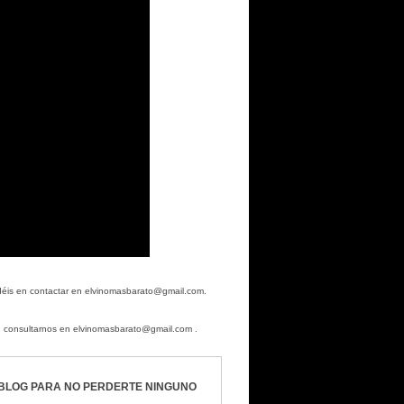
dudéis en contactar en elvinomasbarato@gmail.com.
en consultarnos en elvinomasbarato@gmail.com .
BLOG PARA NO PERDERTE NINGUNO