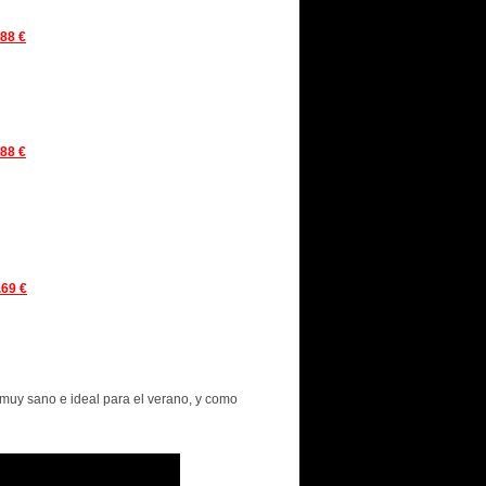
.88 €
.88 €
.69 €
.
 muy sano e ideal para el verano, y como