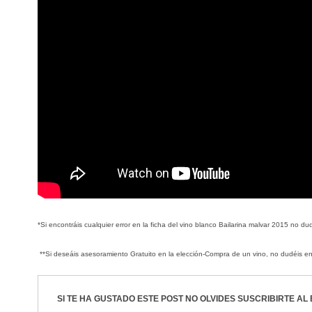
*Si encontráis cualquier error en la ficha del vino blanco Bailarina malvar 2015 no 
**Si deseáis asesoramiento Gratuito en la elección-Compra de un vino, no dudéis 
SI TE HA GUSTADO ESTE POST NO OLVIDES
SUSCRIBIRTE
AL 