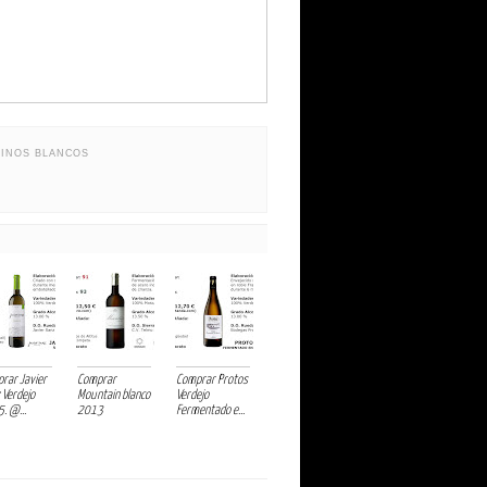
VINOS BLANCOS
rar Javier
Comprar
Comprar Protos
 Verdejo
Mountain blanco
Verdejo
. @...
2013
Fermentado e...