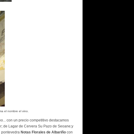
oma el nombre el vino.
eo... con un precio competitivo destacamos
er; de Lagar de Cervera Su Pazo de Seoane;y
e pontevedra
Notas Florales de Albariño
con