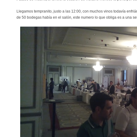
Llegamos tempranito, justo a las 12:00, con muchos vinos todavía enfriá
de 50 bodegas había en el salón, este numero lo que obliga es a una se