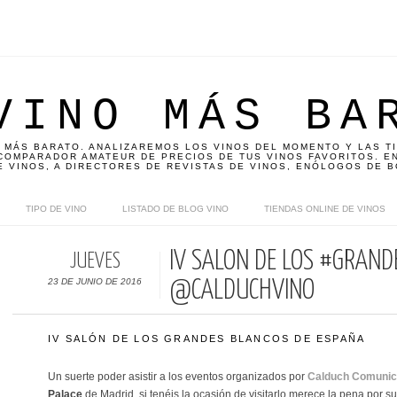
VINO MÁS BA
 MÁS BARATO. ANALIZAREMOS LOS VINOS DEL MOMENTO Y LAS T
OMPARADOR AMATEUR DE PRECIOS DE TUS VINOS FAVORITOS. EN
E VINOS, A DIRECTORES DE REVISTAS DE VINOS, ENÓLOGOS DE B
TIPO DE VINO
LISTADO DE BLOG VINO
TIENDAS ONLINE DE VINOS
IV SALÓN DE LOS #GRAND
JUEVES
23 DE JUNIO DE 2016
@CALDUCHVINO
IV SALÓN DE LOS GRANDES BLANCOS DE ESPAÑA
Un suerte poder asistir a los eventos organizados por
Calduch Comunic
Palace
de Madrid, si tenéis la ocasión de visitarlo merece la pena por s