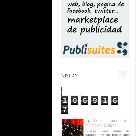
VISITAS
1
0
6
9
1
6
7
Top 10 vinos españoles por
menos de 10 euros
Buscas vinos online de
calidad, con un precio apto