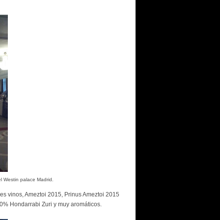
l Westin palace Madrid.
tres vinos, Ameztoi 2015, Prinus Ameztoi 2015
100% Hondarrabi Zuri y muy aromáticos.