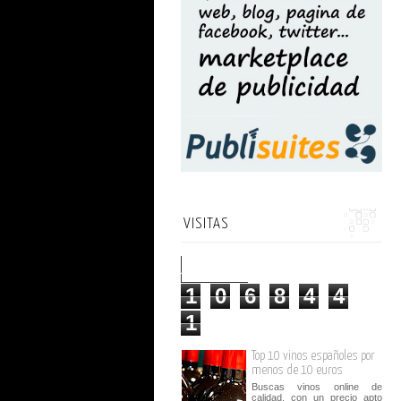
VISITAS
1
0
6
8
4
4
1
Top 10 vinos españoles por
menos de 10 euros
Buscas vinos online de
calidad, con un precio apto