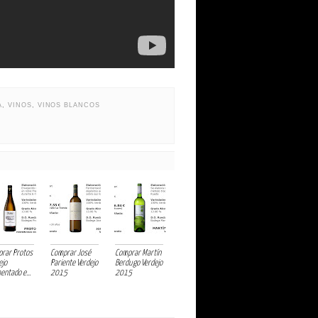
A
,
VINOS
,
VINOS BLANCOS
rar Protos
Comprar José
Comprar Martín
ejo
Pariente Verdejo
Berdugo Verdejo
entado e...
2015
2015