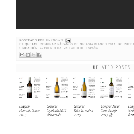
POSTEADO POR
UNKNOWN
ETIQUETAS:
COMPRAR PÁRAMOS DE NICASIA BLANCO 2014
,
DO RUED
UBICACIÓN:
47490 RUEDA, VALLADOLID, ESPAÑA
RELATED POSTS
Comprar
Comprar
Comprar
Comprar Javier
Comp
Mountain blanco
Capellanía 2011
Bailarina malvar
Sanz Verdejo
Verd
2013
de Marqués ...
2015
2015. @...
Ferm