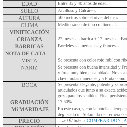
EDAD
Entre 35 y 40 años de edad.
SUELO
Arcilloso y Calcáreo
.
ALTURA
500 metros sobre el nivel del mar.
CLIMA
Mediterráneo de tipo continental.
VINIFICACIÓN
CRIANZA
22 meses en barrica + 12 meses en Bot
BARRICAS
Bordelesas americanas y francesas.
NOTA DE CATA
VISTA
Se presenta con color rojo rubí con ribe
NARIZ
Se presenta con buena intensidad y Fr
y fruta muy bien ensamblada. Notas a 
clavo; notas minerales y a Fruta como 
BOCA
Se presenta Elegante, potente y sabro
articulados que junto a su exacta acid
gozo para los sentidos. Final persisten
GRADUACIÓN
13.50%
Mi MARIDAJE
En este caso, y con la botella a tempe
degustado un Solomillo de Ternera con
PRECIO
11.20
€
/ botella
COMPRAR DON JA