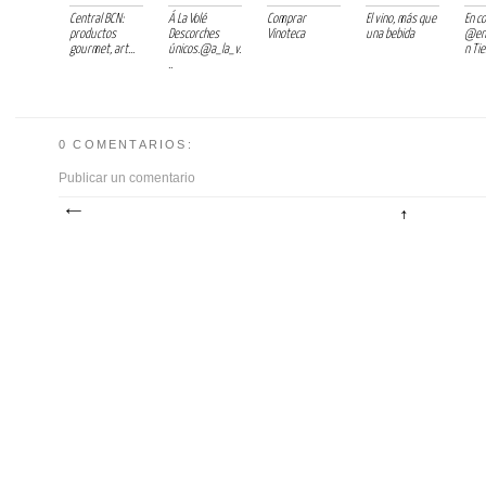
Central BCN:
Á La Volé
Comprar
El vino, más que
En c
productos
Descorches
Vinoteca
una bebida
@en
gourmet, art...
únicos.@a_la_v.
n Tie.
..
0 COMENTARIOS:
Publicar un comentario