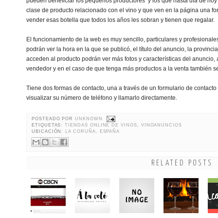
pueden beneficiar los pequeños productores y los que hasta día de hoy p
clase de producto relacionado con el vino y que ven en la página una 
vender esas botella que todos los años les sobran y tienen que regalar.
El funcionamiento de la web es muy sencillo, particulares y profesionale
podrán ver la hora en la que se publicó, el título del anuncio, la provincia
acceden al producto podrán ver más fotos y características del anuncio, a
vendedor y en el caso de que tenga más productos a la venta también se
Tiene dos formas de contacto, una a través de un formulario de contacto 
visualizar su número de teléfono y llamarlo directamente.
POSTEADO POR
UNKNOWN
ETIQUETAS:
TIENDAS ONLINE DE VINOS
,
VINOANUNCIOS
UBICACIÓN:
LA CORUÑA, ESPAÑA
RELATED POSTS