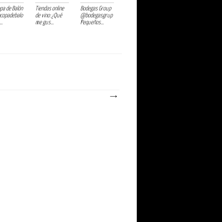
opa de Balón
Tiendas online
Bodegas Group
copadebalo
de vino: ¿Qué
@bodegasgrup
..
me gus...
Pequeños...