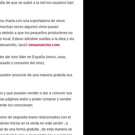
ía de que se subió a la red los usuarios han
na charla con una exportadora de vinos
 muchas veces algunos vinos pasan
es debido a que los pequeños productores no
local. Estuvo dándole vueltas a la idea y vio
desarrollo, lanzó
vinoanuncios.com
.
or del vino líder en España (vinos, uvas,
nvasado y consumo del vino).
s pueden anunciar de una manera gratuita sus
os y que puedan vender o dar a conocer sus
pias páginas webs y poder comprar y vender
ente los conociesen.
como de segunda mano relacionados con el
ran iniciar en la venta en este sector , a
nal de una forma gratuita , de esta manera se