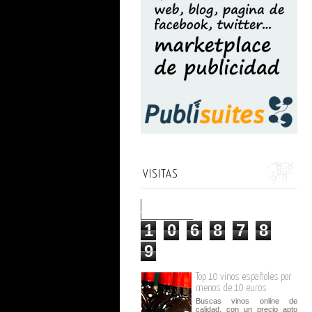
VISITAS
1
0
6
8
7
8
9
Top 10 vinos españoles por
menos de 10 euros
Buscas vinos online de
calidad, con un precio apto