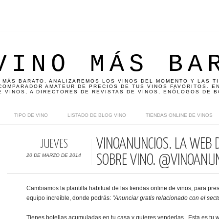
VINO MÁS BA
 MÁS BARATO. ANALIZAREMOS LOS VINOS DEL MOMENTO Y LAS T
OMPARADOR AMATEUR DE PRECIOS DE TUS VINOS FAVORITOS. EN
E VINOS, A DIRECTORES DE REVISTAS DE VINOS, ENÓLOGOS DE B
TIPO DE VINO
LISTADO DE BLOG VINO
TIENDAS ONLINE DE VINOS
VINOANUNCIOS. LA WEB 
JUEVES
20 DE MARZO DE 2014
SOBRE VINO. @VINOANU
Cambiamos la plantilla habitual de las tiendas online de vinos, para pr
equipo increíble, donde podrás:
"Anunciar gratis relacionado con el secto
Tienes botellas acumuladas en tu casa y quieres venderlas...Esta es tu 