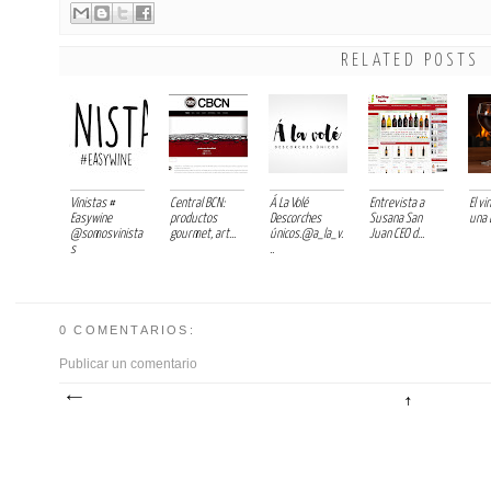
RELATED POSTS
Vinistas #
Central BCN:
Á La Volé
Entrevista a
El v
Easywine
productos
Descorches
Susana San
una 
@somosvinista
gourmet, art...
únicos.@a_la_v.
Juan CEO d...
s
..
0 COMENTARIOS:
Publicar un comentario