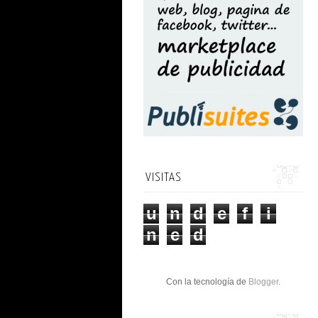
VISITAS
u
n
d
e
f
i
n
e
d
Con la tecnología de
Blogger
.