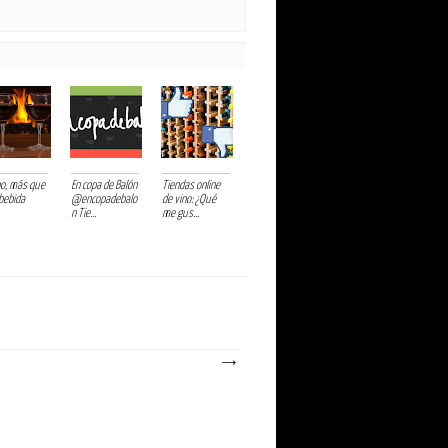
ino, más que
En copa de Balón
Tiendas online
bebida
@encopadebalo
de vino: ¿Qué
n Tie...
me gus...