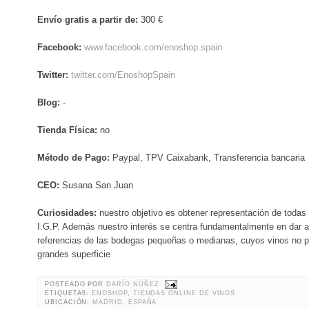
Envío gratis a partir de:
300 €
Facebook:
www.facebook.com/enoshop.spain
Twitter:
twitter.com/EnoshopSpain
Blog:
-
Tienda Física:
no
Método de Pago:
Paypal, TPV Caixabank, Transferencia bancaria
CEO:
Susana San Juan
Curiosidades:
nuestro objetivo es obtener representación de todas
I.G.P. Además nuestro interés se centra fundamentalmente en dar a 
referencias de las bodegas pequeñas o medianas, cuyos vinos no p
grandes superficie
POSTEADO POR
DARÍO NÚÑEZ
ETIQUETAS:
ENOSHOP
,
TIENDAS ONLINE DE VINOS
UBICACIÓN:
MADRID, ESPAÑA