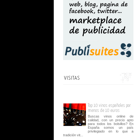
VISITAS
Top 10 vinos españoles por
menos de 10 euros
Buscas vinos online de
calidad, con un precio apto
para todos los bolsillos? En
España somos un país
privilegiado en lo que a
tradición vit...