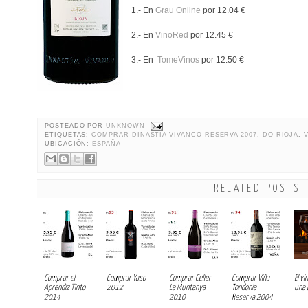
1.- En
Grau Online
por 12.04 €
2.- En
VinoRed
por 12.45 €
3.- En
TomeVinos
por 12.50 €
POSTEADO POR
UNKNOWN
ETIQUETAS:
COMPRAR DINASTÍA VIVANCO RESERVA 2007
,
DO RIOJA
,
UBICACIÓN:
ESPAÑA
RELATED POSTS
Comprar el
Comprar Yaso
Comprar Celler
Comprar Viña
El v
Aprendiz Tinto
2012
La Muntanya
Tondonia
una 
2014
2010
Reserva 2004