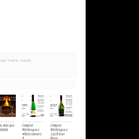
VINO TINTO
,
VINOS
ino, más que
Comprar
Comprar
bebida
Montesquius
Montesquius
#Naturelovers
1918 Gran
B...
Reser...