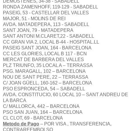
DEMOSTENES, 34-38 - SABADELL
RONDA ZAMENHOFF, 119-129 - SABADELL
PASEIG, 53 - CASTELLAR DEL VALLES
MAJOR, 51 - MOLINS DE REI
AVDA. MATADEPERA, 113 - SABADELL
SANT JOAN, 79 - MATADEPERA
SANT ANTONI M.CLARET,22 - SABADELL
CC GRAN VIA 2, LOCAL B-44 - HOSPITAL.LL
PASEIG SANT JOAN, 164 - BARCELONA
CC LES GLORIES, LOCAL B 117 - BCN
MERCAT DE BARBERA DEL VALLES
PLZ TRIUNFO, 35 LOCAL A – TERRASSA
PSG. MARAGALL, 102 – BARCELONA
NOU DE SANT PERE, 22 – TERRASSA
C/ JOAN GÜELL, 160-162 – BARCELONA
PSO ESPRONCEDA, 54 – SABADELL
AVDA. CONSTITUCIO, 60 LOCAL 10 – SANT ANDREU DE
LA BARCA
C/ MALLORCA, 442 – BARCELONA
PSO SAN JUAN, 164 – BARCELONA
CL CLOT, 69 - BARCELONA
Metodo de Pago
– POR VISA , TRANSFERENCIA,
CONTRAREEMBOLSO