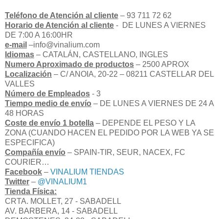
Teléfono de Atención al cliente
– 93 711 72 62
Horario de Atención al cliente
- DE LUNES A VIERNES
DE 7:00 A 16:00HR
e-mail
–info@vinalium.com
Idiomas
– CATALÁN, CASTELLANO, INGLES
Numero Aproximado de productos
– 2500 APROX
Localización
– C/ ANOIA, 20-22 – 08211 CASTELLAR DEL
VALLES
Número de Empleados
- 3
Tiempo medio de envío
– DE LUNES A VIERNES DE 24 A
48 HORAS
Coste de envío 1 botella
– DEPENDE EL PESO Y LA
ZONA (CUANDO HACEN EL PEDIDO POR LA WEB YA SE
ESPECIFICA)
Compañía envío
– SPAIN-TIR, SEUR, NACEX, FC
COURIER…
Facebook
–
VINALIUM TIENDAS
Twitter
–
@VINALIUM1
Tienda Física:
CRTA. MOLLET, 27 - SABADELL
AV. BARBERA, 14 - SABADELL