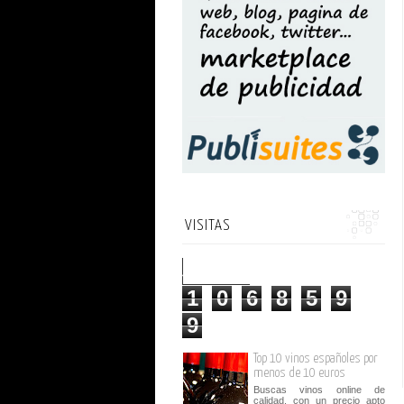
VISITAS
1
0
6
8
5
9
9
Top 10 vinos españoles por
menos de 10 euros
Buscas vinos online de
calidad, con un precio apto