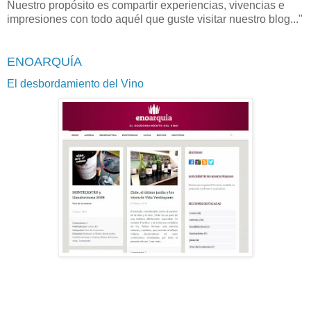
Nuestro propósito es compartir experiencias, vivencias e
impresiones con todo aquél que guste visitar nuestro blog..."
ENOARQUÍA
El desbordamiento del Vino