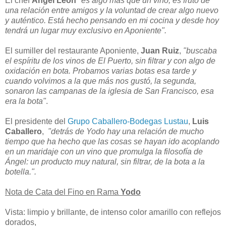
El chef
Ángel León
"es algo más que un vino, es fruto de
una relación entre amigos y la voluntad de crear algo nuevo
y auténtico. Está hecho pensando en mi cocina y desde hoy
tendrá un lugar muy exclusivo en Aponiente".
El sumiller del restaurante Aponiente,
Juan Ruiz
,
"buscaba
el espíritu de los vinos de El Puerto, sin filtrar y con algo de
oxidación en bota. Probamos varias botas esa tarde y
cuando volvimos a la que más nos gustó, la segunda,
sonaron las campanas de la iglesia de San Francisco, esa
era la bota"
.
El presidente del
Grupo Caballero-Bodegas Lustau
,
Luis
Caballero
,
"detrás de Yodo hay una relación de mucho
tiempo que ha hecho que las cosas se hayan ido acoplando
en un maridaje con un vino que promulga la filosofía de
Ángel: un producto muy natural, sin filtrar, de la bota a la
botella.".
Nota de Cata del Fino en Rama
Yodo
Vista: limpio y brillante, de intenso color amarillo con reflejos
dorados,