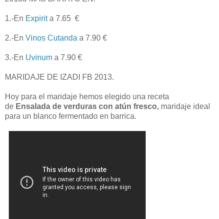
1.-En
Expirit
a 7.65 €
2.-En
Vinos Cutanda
a 7.90 €
3.-En
Uvinum
a 7.90 €
MARIDAJE DE IZADI FB 2013.
Hoy para el maridaje hemos elegido una receta
de
Ensalada de verduras con atún fresco,
maridaje ideal
para un blanco fermentado en barrica.