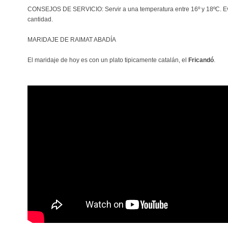
CONSEJOS DE SERVICIO: Servir a una temperatura entre 16º y 18ºC. Evi
cantidad.
MARIDAJE DE RAIMAT ABADÍA
El maridaje de hoy es con un plato tipicamente catalán, el
Fricandó
.