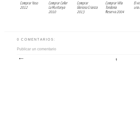
Comprar Yaso
Comprar Celler
Comprar
Comprar Viña
El v
2012
La Muntanya
Glorioso Crianza
Tondonia
una 
2010
2013
Reserva 2004
0 COMENTARIOS:
Publicar un comentario