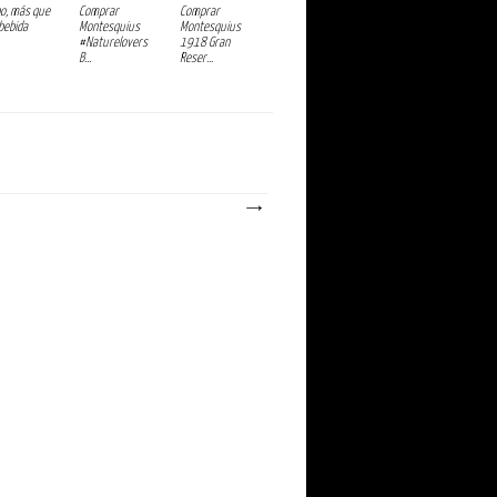
ino, más que
Comprar
Comprar
bebida
Montesquius
Montesquius
#Naturelovers
1918 Gran
B...
Reser...