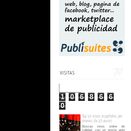
VISITAS
1
0
6
8
6
6
0
Top 10 vinos españoles por
menos de 10 euros
Buscas vinos online de
calidad, con un precio apto