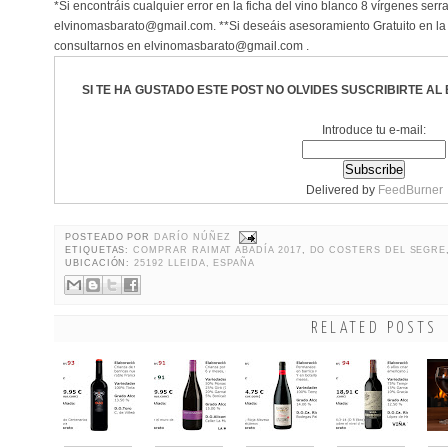
*Si encontráis cualquier error en la ficha del vino blanco 8 vírgenes se
elvinomasbarato@gmail.com. **Si deseáis asesoramiento Gratuito en la
consultarnos en elvinomasbarato@gmail.com .
SI TE HA GUSTADO ESTE POST NO OLVIDES
SUSCRIBIRTE
AL 
Introduce tu e-mail:
Delivered by
FeedBurner
POSTEADO POR
DARÍO NÚÑEZ
ETIQUETAS:
COMPRAR RAIMAT ABADÍA 2017
,
DO COSTERS DEL SEGRE
UBICACIÓN:
25192 LLEIDA, ESPAÑA
RELATED POSTS