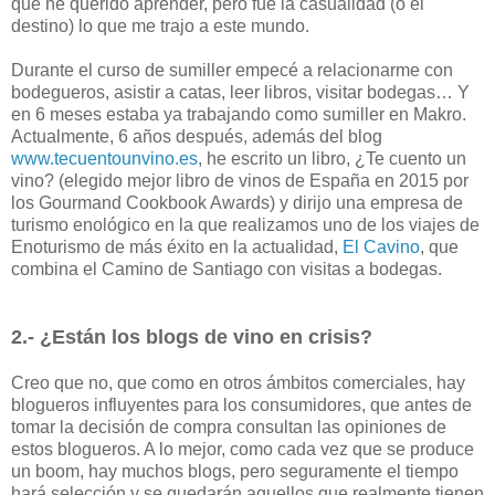
que he querido aprender, pero fue la casualidad (o el
destino) lo que me trajo a este mundo.
Durante el curso de sumiller empecé a relacionarme con
bodegueros, asistir a catas, leer libros, visitar bodegas… Y
en 6 meses estaba ya trabajando como sumiller en Makro.
Actualmente, 6 años después, además del blog
www.tecuentounvino.es
, he escrito un libro, ¿Te cuento un
vino? (elegido mejor libro de vinos de España en 2015 por
los Gourmand Cookbook Awards) y dirijo una empresa de
turismo enológico en la que realizamos uno de los viajes de
Enoturismo de más éxito en la actualidad,
El Cavino
, que
combina el Camino de Santiago con visitas a bodegas.
2.- ¿Están los blogs de vino en crisis?
Creo que no, que como en otros ámbitos comerciales, hay
blogueros influyentes para los consumidores, que antes de
tomar la decisión de compra consultan las opiniones de
estos blogueros. A lo mejor, como cada vez que se produce
un boom, hay muchos blogs, pero seguramente el tiempo
hará selección y se quedarán aquellos que realmente tienen