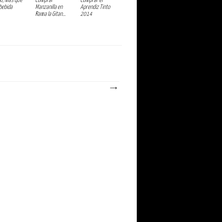
ino, más que
Comprar
Comprar el
bebida
Manzanilla en
Aprendiz Tinto
Rama la Gitan...
2014