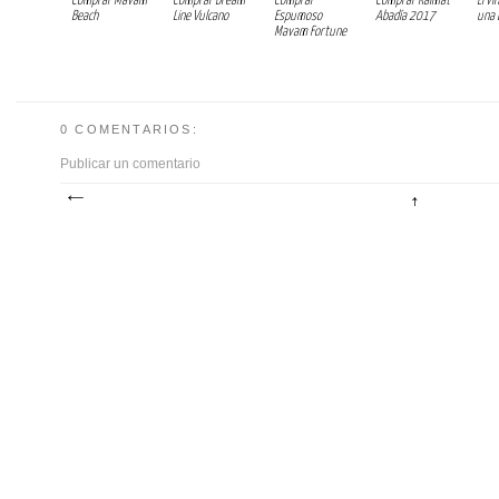
Comprar Mavam
Comprar Dream
Comprar
Comprar Raimat
El v
Beach
Line Vulcano
Espumoso
Abadía 2017
una 
Mavam Fortune
0 COMENTARIOS:
Publicar un comentario