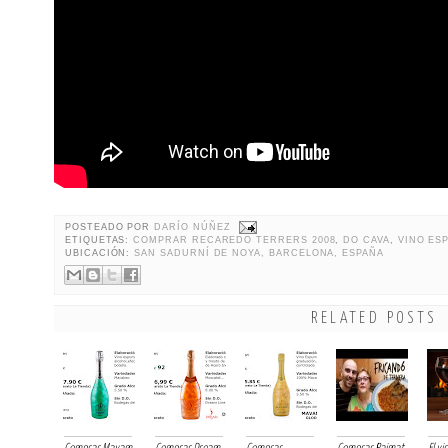
POSTEADO POR
DARÍO NÚÑEZ
ETIQUETAS:
COMPRAR RECAREDO TERRERS 2008
,
DO CAVA
,
VINO ES
UBICACIÓN:
SAN SADURNÍ DE NOYA, BARCELONA, ESPAÑA
RELATED POSTS