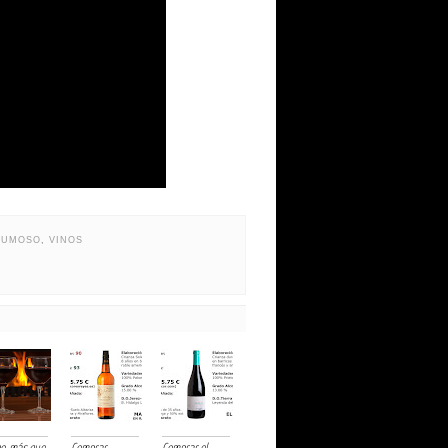
PUMOSO
,
VINOS