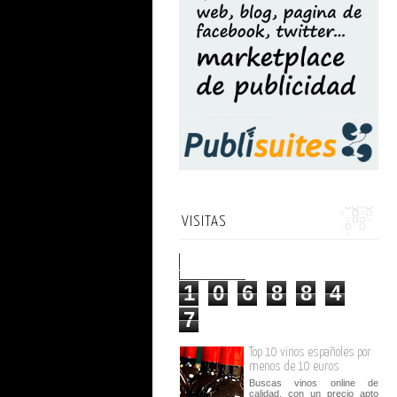
VISITAS
1
0
6
8
8
4
7
Top 10 vinos españoles por
menos de 10 euros
Buscas vinos online de
calidad, con un precio apto