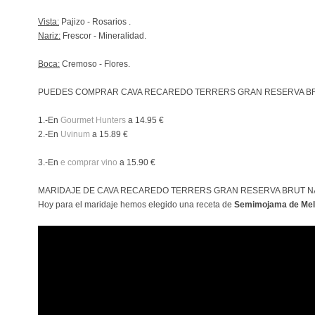
Vista:
Pajizo - Rosarios .
Nariz:
Frescor - Mineralidad.
Boca:
Cremoso - Flores.
PUEDES COMPRAR CAVA RECAREDO TERRERS GRAN RESERVA BR
1.-En
Gourmet Hunters
a 14.95 €
2.-En
Uvinum
a 15.89 €
3.-En
e comprar vino
a 15.90 €
MARIDAJE DE CAVA RECAREDO TERRERS GRAN RESERVA BRUT NA
Hoy para el maridaje hemos elegido una receta de
Semimojama de Me