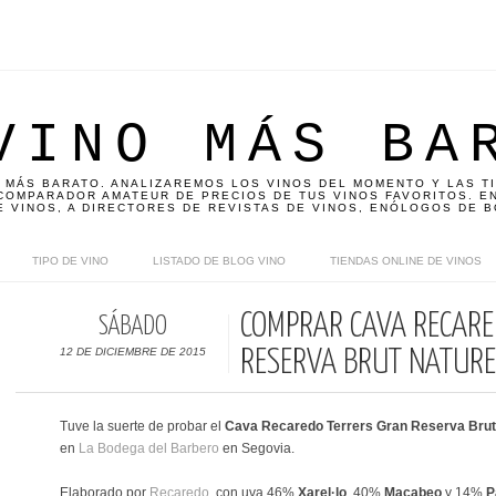
VINO MÁS BA
 MÁS BARATO. ANALIZAREMOS LOS VINOS DEL MOMENTO Y LAS T
OMPARADOR AMATEUR DE PRECIOS DE TUS VINOS FAVORITOS. EN
E VINOS, A DIRECTORES DE REVISTAS DE VINOS, ENÓLOGOS DE B
TIPO DE VINO
LISTADO DE BLOG VINO
TIENDAS ONLINE DE VINOS
COMPRAR CAVA RECARE
SÁBADO
12 DE DICIEMBRE DE 2015
RESERVA BRUT NATUR
Tuve la suerte de probar el
Cava Recaredo Terrers Gran Reserva Brut
en
La Bodega del Barbero
en Segovia.
Elaborado por
Recaredo
, con uva 46%
Xarel·lo
, 40%
Macabeo
y 14%
P