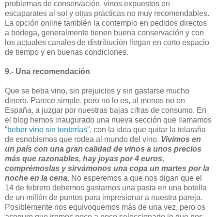
problemas de conservación, vinos expuestos en
escaparates al sol y otras prácticas no muy recomendables.
La opción online también la contemplo en pedidos directos
a bodega, generalmente tienen buena conservación y con
los actuales canales de distribución llegan en corto espacio
de tiempo y en buenas condiciones.
9.- Una recomendación
Que se beba vino, sin prejuicios y sin gastarse mucho
dinero. Parece simple, pero no lo es, al menos no en
España, a juzgar por nuestras bajas cifras de consumo. En
el blog hemos inaugurado una nueva sección que llamamos
“
beber vino sin tonterías
”, con la idea que quitar la telaraña
de esnobismos que rodea al mundo del vino.
Vivimos en
un país con una gran calidad de vinos a unos precios
más que razonables, hay joyas por 4 euros,
comprémoslas y sirvámonos una copa un martes por la
noche en la cena.
No esperemos a que nos digan que el
14 de febrero debemos gastarnos una pasta en una botella
de un millón de puntos para impresionar a nuestra pareja.
Posiblemente nos equivoquemos más de una vez, pero os
aseguro que iremos poco a poco seleccionado lo que nos