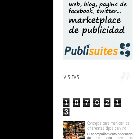
VISITAS
1
0
7
0
2
1
3
Consejos para maridar los
diferentes tipos de vino
El acompañamiento adecuado
de un vino con un