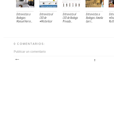
Entrevistas a
Entrevista al
Entrevista al
Entrevistas a
Entr
Bodegas:
CEO de
CEO de Bodega
Bodegas: Amelia
#Eno
Manuel Herre...
#Misterlicor
Privada...
Garri...
Ruth 
0 COMENTARIOS:
Publicar un comentario