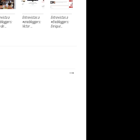
evista a
Entrevistas a
Entrevistas a
bloggers:
#enobloggers:
#Enobloggers:
de ...
Victor ...
Enrique...