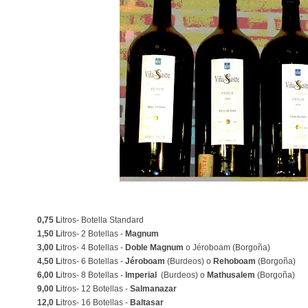
0,75 L
itros- Botella Standard
1,50 L
itros- 2 Botellas -
Magnum
3,00 L
itros- 4 Botellas -
Doble Magnum
o Jéroboam (Borgoña)
4,50 L
itros- 6 Botellas -
Jéroboam
(Burdeos) o
Rehoboam
(Borgoña)
6,00 L
itros- 8 Botellas -
Imperial
(Burdeos) o
Mathusalem
(Borgoña)
9,00 L
itros- 12 Botellas -
Salmanazar
12,0 L
itros- 16 Botellas -
Baltasar