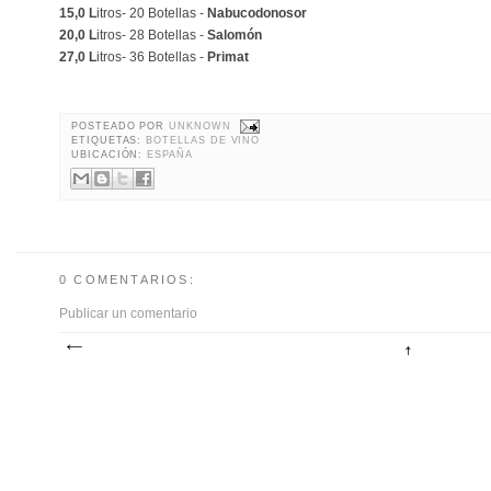
15,0 L
itros- 20 Botellas -
Nabucodonosor
20,0 L
itros- 28 Botellas -
Salomón
27,0 L
itros- 36 Botellas -
Primat
POSTEADO POR
UNKNOWN
ETIQUETAS:
BOTELLAS DE VINO
UBICACIÓN:
ESPAÑA
0 COMENTARIOS:
Publicar un comentario