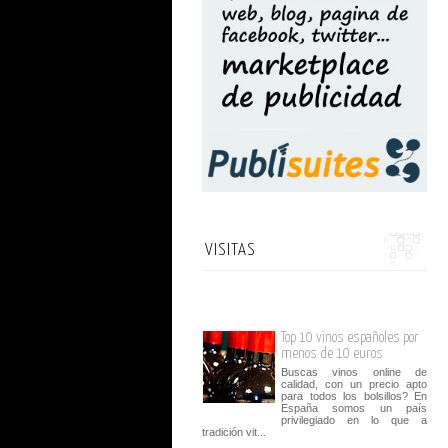
VISITAS
Top 10 vinos españoles por
menos de 10 euros
Buscas vinos online de
calidad, con un precio apto
para todos los bolsillos? En
España somos un país
privilegiado en lo que a
tradición vit...