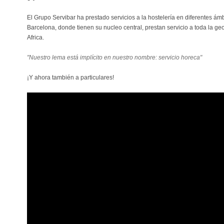
El Grupo Servibar ha prestado servicios a la hostelería en diferentes á
Barcelona, donde tienen su nucleo central, prestan servicio a toda la ge
Africa.
"Nuestro lema está implícito en nuestro nombre: servicio horeca"
¡Y ahora también a particulares!