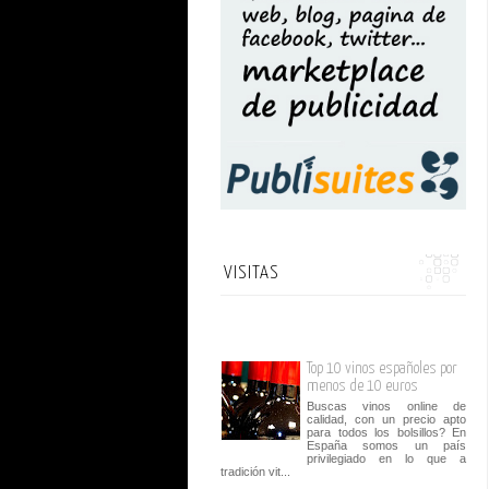
VISITAS
Top 10 vinos españoles por
menos de 10 euros
Buscas vinos online de
calidad, con un precio apto
para todos los bolsillos? En
España somos un país
privilegiado en lo que a
tradición vit...