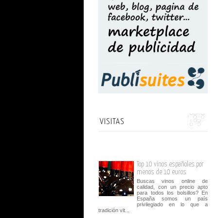
VISITAS
Top 10 vinos españoles por
menos de 10 euros
Buscas vinos online de
calidad, con un precio apto
para todos los bolsillos? En
España somos un país
privilegiado en lo que a
tradición vit...