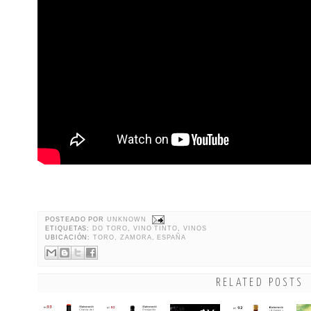
POSTEADO POR
UNKNOWN
ETIQUETAS:
DO TORO
,
VINO TINTO
,
VINOS
UBICACIÓN:
TORO, ZAMORA, ESPAÑA
RELATED POSTS