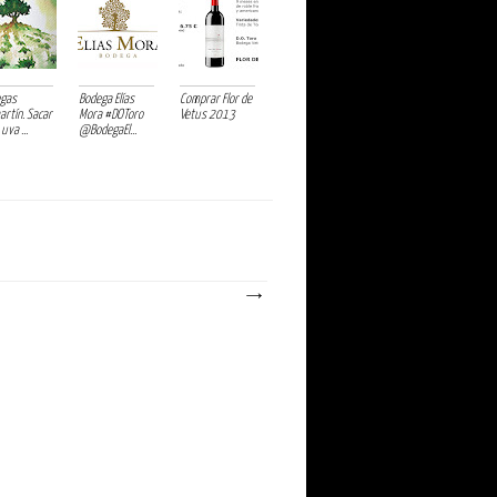
gas
Bodega Elías
Comprar Flor de
artín. Sacar
Mora #DOToro
Vetus 2013
 uva ...
@BodegaEl...