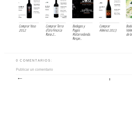
Comprar Yaso
Comprar Terra
Bodegas y
Comprar
Bode
2012
d'Uro Finca La
Pagos
Almirez 2013
Valm
Rana 2...
Matarredonda.
de la
Respe...
0 COMENTARIOS:
Publicar un comentario