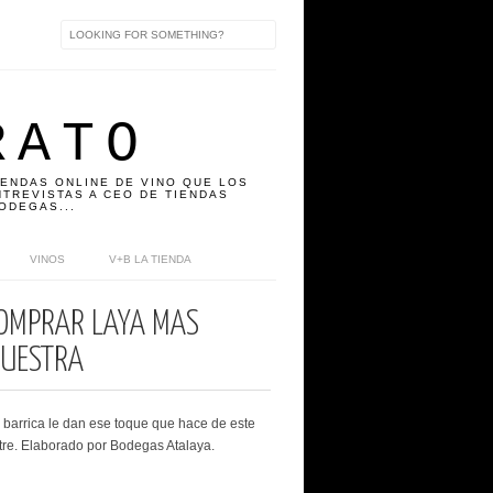
RATO
IENDAS ONLINE DE VINO QUE LOS
TREVISTAS A CEO DE TIENDAS
ODEGAS...
VINOS
V+B LA TIENDA
COMPRAR LAYA MÁS
NUESTRA
n barrica le dan ese toque que hace de este
tre. Elaborado por Bodegas Atalaya.