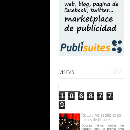
VISITAS
1
0
6
8
7
7
9
Top 10 vinos españoles por
menos de 10 euros
Buscas vinos online de
calidad, con un precio apto