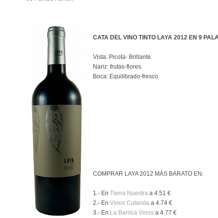
CATA DEL VINO TINTO LAYA 2012 EN 9 PA
Vista: Picota- Brillante.
Nariz: frutas-flores.
Boca: Equilibrado-fresco.
COMPRAR L
AYA 2012
MÁS BARATO EN:
1.- En
Tierra Nuestra
a 4.51 €
2.- En
Vinos Cutanda
a 4.74 €
3.- En
La Barrica Vinos
a 4.77 €