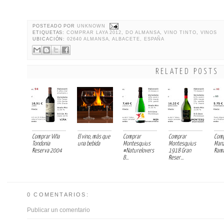
POSTEADO POR
UNKNOWN
ETIQUETAS:
COMPRAR LAYA 2012
,
DO ALMANSA
,
VINO TINTO
,
VINOS
UBICACIÓN:
02640 ALMANSA, ALBACETE, ESPAÑA
RELATED POSTS
Comprar Viña
El vino, más que
Comprar
Comprar
Com
Tondonia
una bebida
Montesquius
Montesquius
Manz
Reserva 2004
#Naturelovers
1918 Gran
Rama 
B...
Reser...
0 COMENTARIOS:
Publicar un comentario