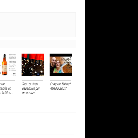
prar
Top 10 vinos
Comprar Raimat
anilla en
españoles por
Abadía 2017
la Gitan...
menos de...