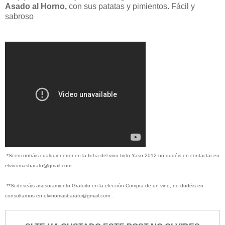
Asado al Horno,
con sus patatas y pimientos. Fácil y
sabroso
*Si encontráis cualquier error en la ficha del vino tinto Yaso 2012 no dudéis en contactar en
elvinomasbarato@gmail.com.
**Si deseáis asesoramiento Gratuito en la elección-Compra de un vino, no dudéis en
consultarnos en elvinomasbarato@gmail.com .