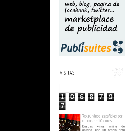
VISITAS
1
0
6
8
7
9
7
Top 10 vinos españoles por
menos de 10 euros
Buscas vinos online de
calidad, con un precio apto