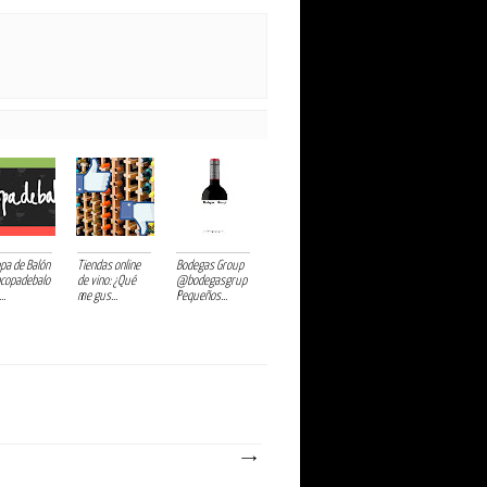
opa de Balón
Tiendas online
Bodegas Group
copadebalo
de vino: ¿Qué
@bodegasgrup
..
me gus...
Pequeños...