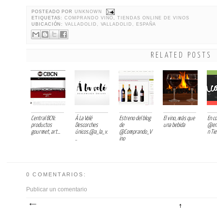
POSTEADO POR
UNKNOWN
ETIQUETAS:
COMPRANDO VINO
,
TIENDAS ONLINE DE VINOS
UBICACIÓN:
VALLADOLID, VALLADOLID, ESPAÑA
RELATED POSTS
Central BCN:
Á La Volé
Estreno del blog
El vino, más que
En c
productos
Descorches
de
una bebida
@en
gourmet, art...
únicos.@a_la_v.
@Comprando_V
n Tie.
..
ino
0 COMENTARIOS:
Publicar un comentario