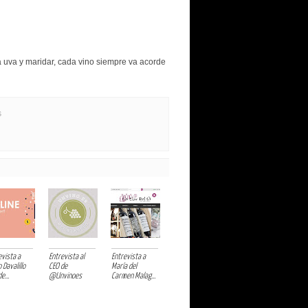
la uva y maridar, cada vino siempre va acorde
S
evista a
Entrevista al
Entrevista a
 Davalillo
CEO de
María del
e...
@Unvinoes
Carmen Malag...