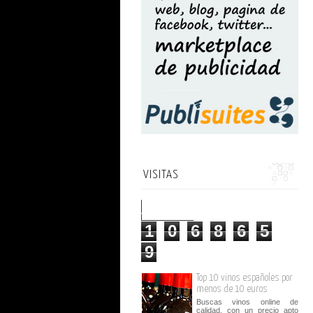
VISITAS
1
0
6
8
6
5
9
Top 10 vinos españoles por
menos de 10 euros
Buscas vinos online de
calidad, con un precio apto