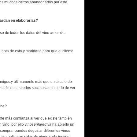
amos muchos carros abandonados por este
tardan en elaborarlas?
se de todos los datos del vino antes de
u nota de cata y maridarlo para que el cliente
 amigos.y últimamente más que un circulo de
el fin de las redes sociales a mi modo de ver
ine?
iente más confianza al ver que existe también
 vino, por ello
vinosenlared
ya ha abierto un
r comprar puedes degustar diferentes vinos
 se realizaran catas de vinos cada jueves.