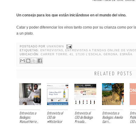
Un consejo para los que están iniciándose en el mundo del vino.
Catar y poder diferenciar los vinos tanto como por su crianza como por 
a un plato.
POSTEADO POR
UNKNOWN
ETIQUETAS:
ENTREVISTAS
,
ENTREVISTAS A TIENDAS ONLINE DE VINO
UBICACIÓN:
CARRER TORRE, 41, 17130 L'ESCALA, GERONA, ESPAÑA
RELATED POSTS
Entrevistas a
Entrevista al
Entrevista al
Entrevistas a
Entr
Bodegas:
CEO de
CEO de Bodega
Bodegas: Amelia
Pablo
Manuel Herre...
#Misterlicor
Privada...
Garri...
CEO d