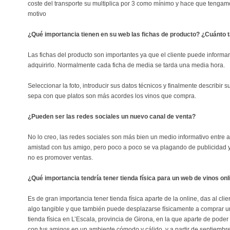
coste del transporte su multiplica por 3 como mínimo y hace que teng
motivo
¿Qué importancia tienen en su web las fichas de producto? ¿Cuánto 
Las fichas del producto son importantes ya que el cliente puede informar
adquirirlo. Normalmente cada ficha de media se tarda una media hora.
Seleccionar la foto, introducir sus datos técnicos y finalmente describir s
sepa con que platos son más acordes los vinos que compra.
¿Pueden ser las redes sociales un nuevo canal de venta?
No lo creo, las redes sociales son más bien un medio informativo entre
amistad con tus amigo, pero poco a poco se va plagando de publicidad y 
no es promover ventas.
¿Qué importancia tendría tener tienda física para un web de vinos onl
Es de gran importancia tener tienda física aparte de la online, das al cl
algo tangible y que también puede desplazarse físicamente a comprar un
tienda física en L’Escala, provincia de Girona, en la que aparte de pode
con tus amigos en un ambiente cómodo y cálido, y a partir de septiembre