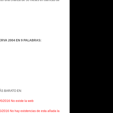
nido una crianza de 30 meses en barricas de
ERVA 2004 EN 9 PALABRAS:
S BARATO EN:
05/2016 No existe la web
5/2016 No hay existencias de esta añada la