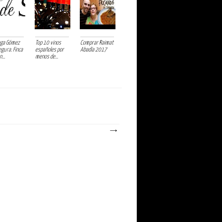
ga Gómez
Top 10 vinos
Comprar Raimat
egura. Finca
españoles por
Abadía 2017
...
menos de...