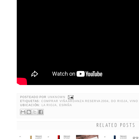
POSTEADO POR
UNKNOWN
ETIQUETAS:
COMPRAR VIÑA ARDANZA RESERVA 2004
,
DO RIOJA
,
VINO
UBICACIÓN:
LA RIOJA, ESPAÑA
RELATED POSTS