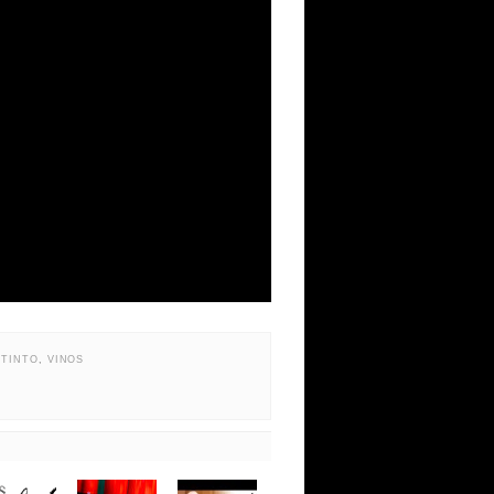
 TINTO
,
VINOS