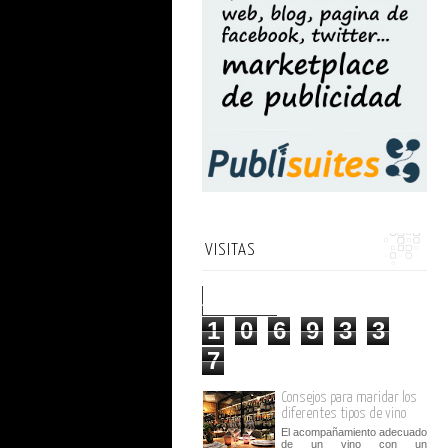
VISITAS
1
0
6
9
3
3
7
Consejos para maridar los
diferentes tipos de vino
El acompañamiento adecuado
de un vino con un