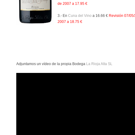
de 2007 a 17.95 €
3.- En
Cuna del Vino
a 16.66 €
Revisión 07/05/
2007 a 18.75 €
Adjuntamos un vídeo de la propia Bodega
La Rioja Alta SL