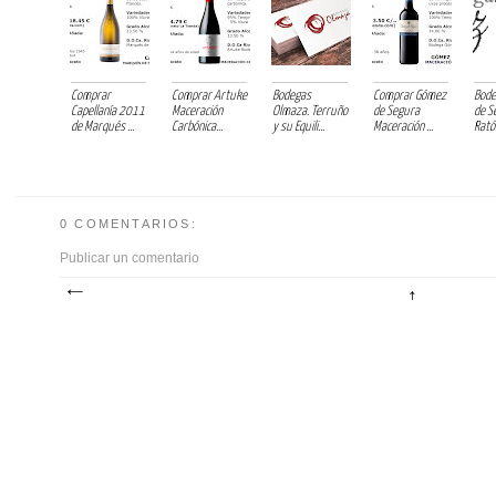
Comprar
Comprar Artuke
Bodegas
Comprar Gómez
Bode
Capellanía 2011
Maceración
Olmaza. Terruño
de Segura
de S
de Marqués ...
Carbónica...
y su Equili...
Maceración ...
Ratón
0 COMENTARIOS:
Publicar un comentario