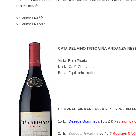
Esta elaborado con un 80% de
Tempranillo
y un 20%
Garnacha
. Ha te
roble Francés.
94 Puntos Peñín
93 Puntos Parker
CATA DEL VINO TINTO VIÑA ARDANZA RES
Vista: Rojo Picota.
Nariz: Café-Chocolate.
Boca: Equilibrio- tanino.
COMPRAR
VIÑA ARDANZA RESERVA 2004
MÁ
1.- En
Deseos Gourmet
a 15.72 €
Revisión 07/
2.- En
Bodega Privada
a 16.45
€
Revisión 07/0