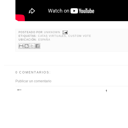
POSTEADO POR
UNKNOWN
ETIQUETAS:
CATAS VIRTUALES
,
CUSTOM VOTE
UBICACIÓN:
ESPAÑA
0 COMENTARIOS:
Publicar un comentario