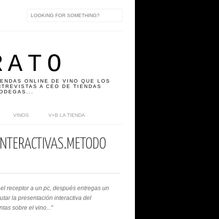
RATO
IENDAS ONLINE DE VINO QUE LOS
TREVISTAS A CEO DE TIENDAS
ODEGAS...
VINOS
V+B LA TIENDA
INTERACTIVAS.MÉTODO
s el receptor a un pc, después entregas un
tar la presentación interactiva del
tas sobre el vino..."