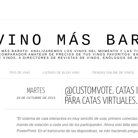
VINO MÁS BA
 MÁS BARATO. ANALIZAREMOS LOS VINOS DEL MOMENTO Y LAS T
OMPARADOR AMATEUR DE PRECIOS DE TUS VINOS FAVORITOS. EN
E VINOS, A DIRECTORES DE REVISTAS DE VINOS, ENÓLOGOS DE B
TIPO DE VINO
LISTADO DE BLOG VINO
TIENDAS ONLINE DE VINOS
@CUSTOMVOTE. CATAS 
MARTES
29 DE OCTUBRE DE 2013
PARA CATAS VIRTUALES.
"El sistema de cata interactiva es muy sencillo de usar, primero conecta
mando de votación a cada uno de los participantes. Ahora solo falta ejecu
PowerPoint. En el transcurso de las diapositivas, se irán haciendo pregun