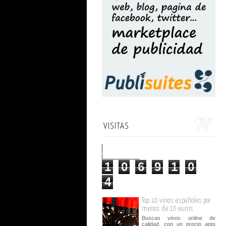
VISITAS
1
0
6
9
1
0
4
Top 10 vinos españoles por
menos de 10 euros
Buscas vinos online de
calidad, con un precio apto