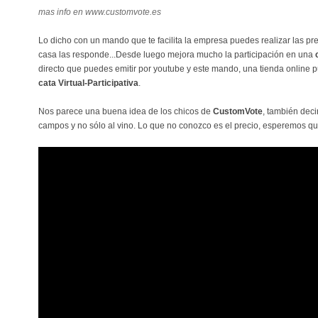
mas info en www.customvote.es
Lo dicho con un mando que te facilita la empresa puedes realizar las pr
casa las responde...Desde luego mejora mucho la participación en una
directo que puedes emitir por youtube y este mando, una tienda online p
cata Virtual-Participativa
.
Nos parece una buena idea de los chicos de
CustomVote
, también dec
campos y no sólo al vino. Lo que no conozco es el precio, esperemos que