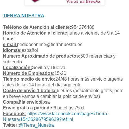
TIERRA NUESTRA
Teléfono de Atención al cliente:
954276488
Horario de Atención al cliente:
lunes a viernes de 9 a 14
horas
e-mail
pedidosonline@tierranuestra.es
Idiomas:
español
Numero Aproximado de productos:
500 referencias y
subiendo
Localización:
Sevilla y Huelva
Número de Empleados:
15-20
Tiempo medio de envío:
24/48 horas más servicio urgente
antes de las 14 horas del día siguiente
Coste de envío 1 botella:
6 euros (actualmente gratis, pero
en breve vamos a cambiar la política de envíos)
Compañía envío:
tipsa
Envío gratis a partir de:
6 botellas 75 cl.
Facebook:
https://www.facebook.com/pages/Tierra-
Nuestra/154362867959639?ref=hl
Twitter:
@Tierra_Nuestra